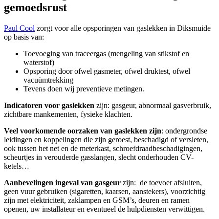
gemoedsrust
Paul Cool
zorgt voor alle opsporingen van gaslekken in Diksmuide
op basis van:
Toevoeging van traceergas (mengeling van stikstof en
waterstof)
Opsporing door ofwel gasmeter, ofwel druktest, ofwel
vacuümtrekking
Tevens doen wij preventieve metingen.
Indicatoren voor gaslekken
zijn: gasgeur, abnormaal gasverbruik,
zichtbare mankementen, fysieke klachten.
Veel voorkomende oorzaken van gaslekken zijn
: ondergrondse
leidingen en koppelingen die zijn geroest, beschadigd of versleten,
ook tussen het net en de meterkast, schroefdraadbeschadigingen,
scheurtjes in verouderde gasslangen, slecht onderhouden CV-
ketels…
Aanbevelingen ingeval van gasgeur
zijn:
de toevoer afsluiten,
geen vuur gebruiken (sigaretten, kaarsen, aanstekers), voorzichtig
zijn met elektriciteit, zaklampen en GSM’s, deuren en ramen
openen, uw installateur en eventueel de hulpdiensten verwittigen.